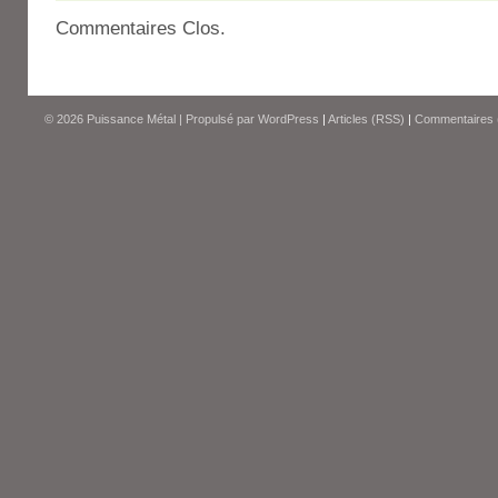
Commentaires Clos.
© 2026
Puissance Métal
|
Propulsé par
WordPress
|
Articles (RSS)
|
Commentaires