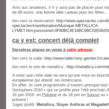
Avis aux amateurs, il n’ y aura pas de places pour t
de 66 euros, une bonne idée cadeau pour les fêtes…
lien vers la réservation:
http://www.spectacles.carrefou
spectacles/manifestation/Musique-METALLICA-
LYMET.htm;jsessionid=0F80BC4E16BC6BC02E0625C
ça y est: concert déjà complet
Dernières places en vente à
cette adresse
lien vers la salle:
http://www.halle-tony-garnier.fr/cal
lien vers le site de metallica :
http://metallica.com/i
A noter que cette date ne sera qu’une mise en bouch
européenne qui attend les Américains.
En effet, ils sont programmés à travers presque tout 
Sonisphere 2010 » qui se profile pour l’été prochain
16 juin 2010 en
Pologne
et du 18 juin en
Suisse
ou « 
présent !
Jugez plutôt :
Metallica, Slayer Anthrax et Megadet