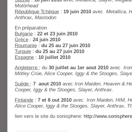
Motörhead
République Tchèque
:
19 juin 2010
avec
Metallica, 
Anthrax, Mastodon
En préparation
Bulgarie
:
22 et 23 juin 2010
Grèce
:
24 juin 2010
Roumanie
:
du 25 au 27 juin 2010
Turquie
:
du 25 au 27 juin 2010
Espagne
:
10 juillet 2010
Angleterre
: du
30 juillet au 1er aout 2010
avec
Iro
Mötley Crüe, Alice Cooper, Iggy & the Stooges, Slaye
Suède
:
7 aout 2010
avec
Iron Maiden, Heaven & Hel
Cooper, Iggy & the Stooges, Slayer, Anthrax.
Finlande
:
7 et 8 out 2010
avec
Iron Maiden, HIM, H
Alice Cooper, Iggy & the Stooges, Slayer, Anthrax, Th
lien vers le site du sonisphere:
http://www.sonisphere