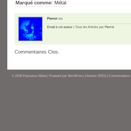
Marqué comme:
Métal
Pierrot
est
Email à cet auteur
| Tous les Articles par
Pierrot
Commentaires Clos.
© 2026
Puissance Métal
|
Propulsé par
WordPress
|
Articles (RSS)
|
Commentaires