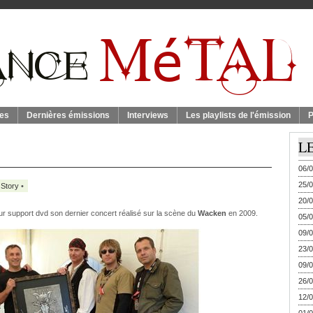
es
Dernières émissions
Interviews
Les playlists de l'émission
P
L
06/0
25/0
 Story
•
20/0
sur support dvd son dernier concert réalisé sur la scène du
Wacken
en 2009.
05/0
09/0
23/0
09/0
26/0
12/0