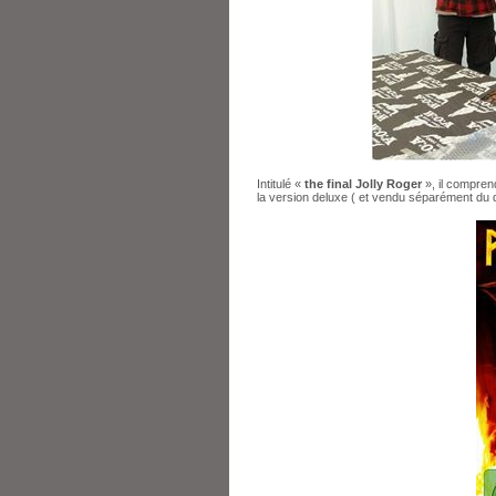
Intitulé «
the final Jolly Roger
», il compre
la version deluxe ( et vendu séparément du 