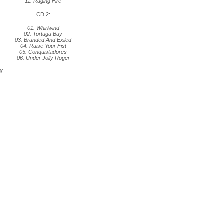
11. Raging Fire
CD 2:
01. Whirlwind
02. Tortuga Bay
03. Branded And Exiled
04. Raise Your Fist
05. Conquistadores
06. Under Jolly Roger
YX
.