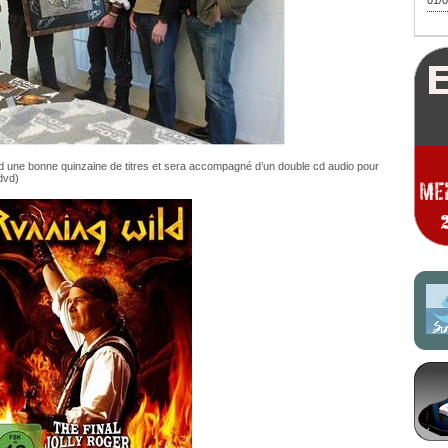
01/0
nd une bonne quinzaine de titres et sera accompagné d’un double cd audio pour
dvd)