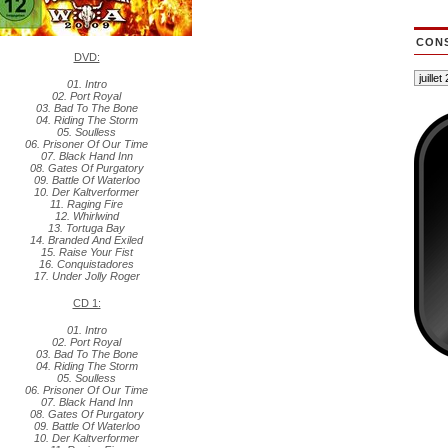
CONS
DVD:
01. Intro
02. Port Royal
03. Bad To The Bone
04. Riding The Storm
05. Soulless
06. Prisoner Of Our Time
07. Black Hand Inn
08. Gates Of Purgatory
09. Battle Of Waterloo
10. Der Kaltverformer
11. Raging Fire
12. Whirlwind
13. Tortuga Bay
14. Branded And Exiled
15. Raise Your Fist
16. Conquistadores
17. Under Jolly Roger
CD 1:
01. Intro
02. Port Royal
03. Bad To The Bone
04. Riding The Storm
05. Soulless
06. Prisoner Of Our Time
07. Black Hand Inn
08. Gates Of Purgatory
09. Battle Of Waterloo
10. Der Kaltverformer