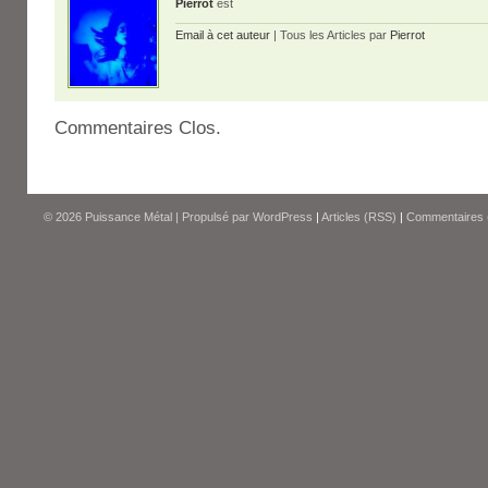
Pierrot
est
Email à cet auteur
| Tous les Articles par
Pierrot
Commentaires Clos.
© 2026
Puissance Métal
|
Propulsé par
WordPress
|
Articles (RSS)
|
Commentaires