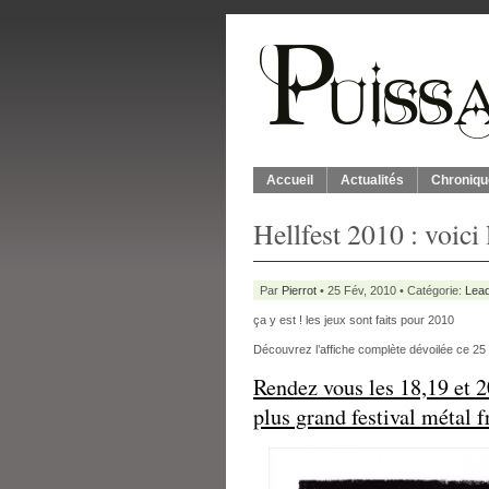
Accueil
Actualités
Chroniqu
Hellfest 2010 : voici 
Par
Pierrot
• 25 Fév, 2010 • Catégorie:
Lead
ça y est ! les jeux sont faits pour 2010
Découvrez l’affiche complète dévoilée ce 25 f
Rendez vous les 18,19 et 2
plus grand festival métal f