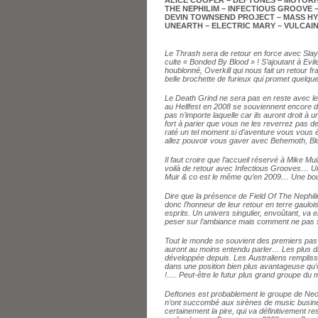
ALICE COOPER – DEFTONES – MOTORHE
THE NEPHILIM – INFECTIOUS GROOVE 
DEVIN TOWNSEND PROJECT – MASS HYST
UNEARTH – ELECTRIC MARY – VULCAIN
Le Thrash sera de retour en force avec Slaye
culte « Bonded By Blood » ! S’ajoutant à Evi
houblonné, Overkill qui nous fait un retour 
belle brochette de furieux qui promet quel
Le Death Grind ne sera pas en reste avec l
au Hellfest en 2008 se souviennent encore d
pas n’importe laquelle car ils auront droit à u
fort à parier que vous ne les reverrez pas d
raté un tel moment si d’aventure vous vous é
allez pouvoir vous gaver avec Behemoth, Blo
Il faut croire que l’accueil réservé à Mike Mui
voilà de retour avec Infectious Grooves… Un
Muir & co est le même qu’en 2009… Une bouffé
Dire que la présence de Field Of The Nephi
donc l’honneur de leur retour en terre gaulo
esprits. Un univers singulier, envoûtant, va
peser sur l’ambiance mais comment ne pas 
Tout le monde se souvient des premiers pas d
auront au moins entendu parler… Les plus di
développée depuis. Les Australiens remplissen
dans une position bien plus avantageuse qu’e
!…. Peut-être le futur plus grand groupe du
Deftones est probablement le groupe de Neo M
n’ont succombé aux sirènes de music business
certainement la pire, qui va définitivement r