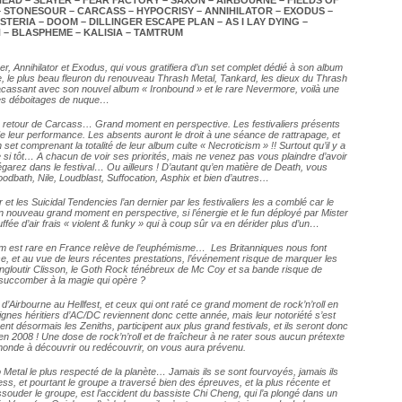
AD – SLAYER – FEAR FACTORY – SAXON – AIRBOURNE – FIELDS OF
– STONESOUR – CARCASS – HYPOCRISY – ANNIHILATOR – EXODUS –
ERIA – DOOM – DILLINGER ESCAPE PLAN – AS I LAY DYING –
 – BLASPHEME – KALISIA – TAMTRUM
r, Annihilator et Exodus, qui vous gratifiera d’un set complet dédié à son album
le, le plus beau fleuron du renouveau Thrash Metal, Tankard, les dieux du Thrash
fracassant avec son nouvel album « Ironbound » et le rare Nevermore, voilà une
ques déboitages de nuque…
e retour de Carcass… Grand moment en perspective. Les festivaliers présents
e leur performance. Les absents auront le droit à une séance de rattrapage, et
n set comprenant la totalité de leur album culte « Necroticism » !! Surtout qu’il y a
e si tôt… A chacun de voir ses priorités, mais ne venez pas vous plaindre d’avoir
garez dans le festival… Ou ailleurs ! D’autant qu’en matière de Death, vous
odbath, Nile, Loudblast, Suffocation, Asphix et bien d’autres…
r et les Suicidal Tendencies l’an dernier par les festivaliers les a comblé car le
 nouveau grand moment en perspective, si l’énergie et le fun déployé par Mister
e d’air frais « violent & funky » qui à coup sûr va en dérider plus d’un…
lim est rare en France relève de l’euphémisme… Les Britanniques nous font
ise, et au vue de leurs récentes prestations, l’événement risque de marquer les
 engloutir Clisson, le Goth Rock ténébreux de Mc Coy et sa bande risque de
succomber à la magie qui opère ?
’Airbourne au Hellfest, et ceux qui ont raté ce grand moment de rock’n’roll en
gnes héritiers d’AC/DC reviennent donc cette année, mais leur notoriété s’est
t désormais les Zeniths, participent aux plus grand festivals, et ils seront donc
n 2008 ! Une dose de rock’n’roll et de fraîcheur à ne rater sous aucun prétexte
 monde à découvrir ou redécouvrir, on vous aura prévenu.
etal le plus respecté de la planète… Jamais ils se sont fourvoyés, jamais ils
, et pourtant le groupe a traversé bien des épreuves, et la plus récente et
essouder le groupe, est l’accident du bassiste Chi Cheng, qui l’a plongé dans un