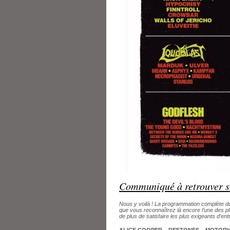
Communiqué à retrouver sur
Nous y voilà ! La programmation complète du
que vous reconnaîtrez là encore l’une des pl
de plus de satisfaire les plus exigeants d’e