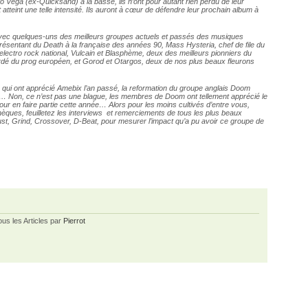
 Vega (ex-Quicksand) à la basse, ils n’ont pour autant rien perdu de leur
atteint une telle intensité. Ils auront à cœur de défendre leur prochain album à
vec quelques-uns des meilleurs groupes actuels et passés des musiques
résentant du Death à la française des années 90, Mass Hysteria, chef de file du
’electro rock national, Vulcain et Blasphème, deux des meilleurs pionniers du
gardé du prog européen, et Gorod et Otargos, deux de nos plus beaux fleurons
 qui ont apprécié Amebix l’an passé, la reformation du groupe anglais Doom
es… Non, ce n’est pas une blague, les membres de Doom ont tellement apprécié le
s pour en faire partie cette année… Alors pour les moins cultivés d’entre vous,
ques, feuilletez les interviews et remerciements de tous les plus beaux
st, Grind, Crossover, D-Beat, pour mesurer l’impact qu’a pu avoir ce groupe de
ous les Articles par
Pierrot