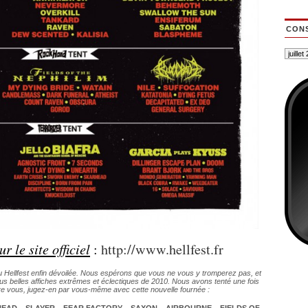
CONS
 le site officiel
:
http://www.hellfest.fr
 Hellfest enfin dévoilée. Nous espérons que vous ne vous y tromperez pas, et
us belles affiches extrêmes et éclectiques de 2010. Nous avons tenté une fois
ntre vous, jugez-en par vous-même avec cette nouvelle fournée :