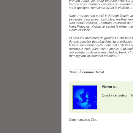
profond coma. De retour en 2009 avec Sergio
hargne et les derniers concerts ont rarement 
sortir quelques semaines avant le Hellfest…
Nous n’avons pas oublié la French Touch, a
extrêmes françaises : Loudblast meilleur rep
Neo Metal Français, Tamtrum, l’outsider de l
Hard Français, Kalisia, le secret le mieux 
Death et Black…
Et pour les amateurs de groupes cultissimes
devrait susciter des réactions incontrôlabl
festival l’an dernier qu’ils nous ont sollicité
replongez-vous dans vos manuels et discothè
représentants de la scène Sludge, Punk, Cru
Birmingham injustement méconnu !
Marqué comme:
Métal
Pierrot
est
Email à cet auteur
| T
Commentaires Clos.