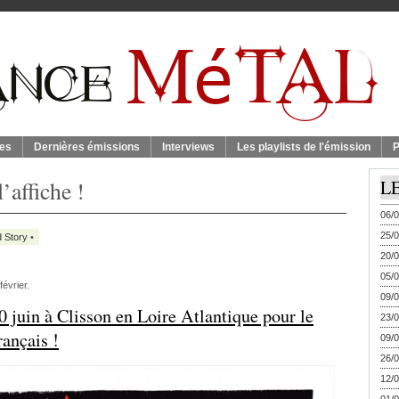
es
Dernières émissions
Interviews
Les playlists de l'émission
P
l’affiche !
L
06/0
25/0
 Story
•
20/0
05/0
évrier.
09/0
0 juin à Clisson en Loire Atlantique pour le
23/0
rançais !
09/0
26/0
12/0