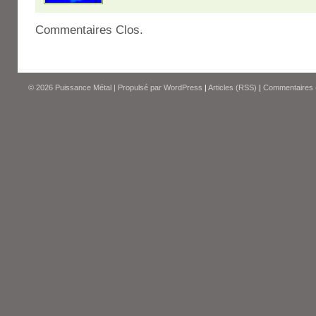
Commentaires Clos.
© 2026
Puissance Métal
|
Propulsé par
WordPress
|
Articles (RSS)
|
Commentaires