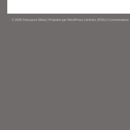
© 2026
Puissance Métal
|
Propulsé par
WordPress
|
Articles (RSS)
|
Commentaires