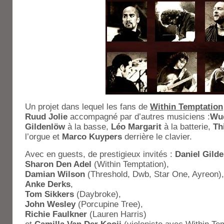
Un projet dans lequel les fans de
Within Temptation
Ruud Jolie
accompagné par d’autres musiciens :
Wu
Gildenlöw
à la basse,
Léo Margarit
à la batterie,
Th
l’orgue et
Marco Kuypers
derrière le clavier.
Avec en guests, de prestigieux invités :
Daniel Gild
Sharon Den Adel
(Within Temptation),
Damian Wilson
(Threshold, Dwb, Star One, Ayreon),
Anke Derks
,
Tom Sikkers
(Daybroke),
John Wesley
(Porcupine Tree),
Richie Faulkner
(Lauren Harris)