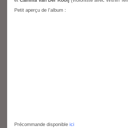
et
Camilla Van Der Kooij
(violoniste avec Within Te
Petit aperçu de l’album :
Précommande disponible
ici