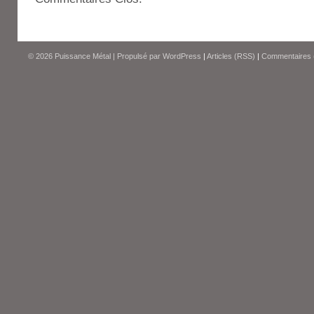
© 2026
Puissance Métal
|
Propulsé par
WordPress
|
Articles (RSS)
|
Commentaires