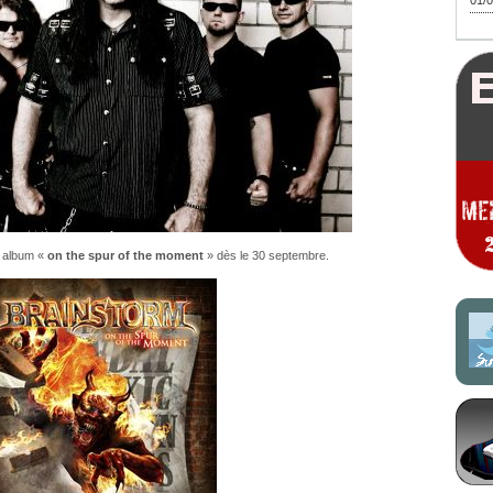
01/0
l album «
on the spur of the moment
» dès le 30 septembre.