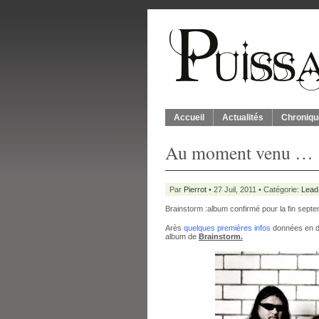
Accueil
Actualités
Chroniqu
Au moment venu …
Par
Pierrot
• 27 Juil, 2011 • Catégorie:
Lead
Brainstorm :album confirmé pour la fin sept
Arès
quelques premières infos
données en dé
album de
Brainstorm.