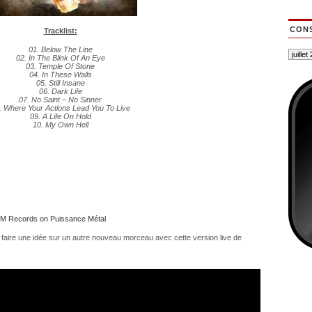
CONS
Tracklist:
01. Below The Line
02. In The Blink Of An Eye
03. Temple Of Stone
04. In These Walls
05. Still Insane
06. Dark Life
07. No Saint – No Sinner
. Where Your Actions Lead You To Live
09. A Life On Hold
10. My Own Hell
M Records on Puissance Métal
e faire une idée sur un autre nouveau morceau avec cette version live de