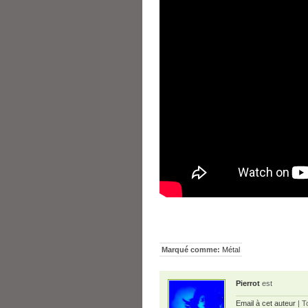
Marqué comme:
Métal
Pierrot
est
Email à cet auteur
| T