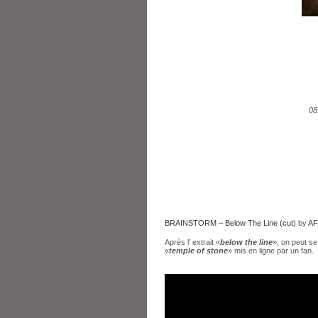
08
BRAINSTORM – Below The Line (cut)
by
AF
Après l’ extrait «
below the line
», on peut s
«
temple of stone
» mis en ligne par un fan.