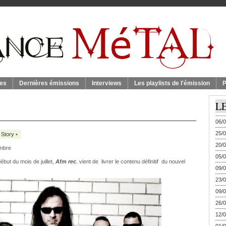
es
Dernières émissions
Interviews
Les playlists de l'émission
P
L
06/0
25/0
 Story
•
20/0
embre
05/0
but du mois de juillet,
Afm rec
. vient de livrer le contenu définitif du nouvel
09/0
23/0
09/0
26/0
12/0