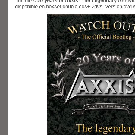
Intitulé «
20 years of Axxis: The Legendary Anniv
disponible en boxset double cds+ 2dvs, version dvd s