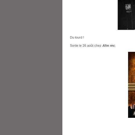
Du lourd !
Sortie le 26 août chez
Afm rec
.