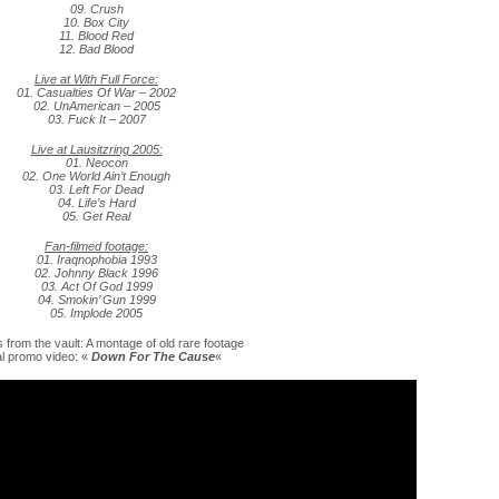
09. Crush
10. Box City
11. Blood Red
12. Bad Blood
Live at With Full Force:
01. Casualties Of War – 2002
02. UnAmerican – 2005
03. Fuck It – 2007
Live at Lausitzring 2005:
01. Neocon
02. One World Ain’t Enough
03. Left For Dead
04. Life’s Hard
05. Get Real
Fan-filmed footage:
01. Iraqnophobia 1993
02. Johnny Black 1996
03. Act Of God 1999
04. Smokin’ Gun 1999
05. Implode 2005
s from the vault: A montage of old rare footage
al promo video: «
Down For The Cause
«