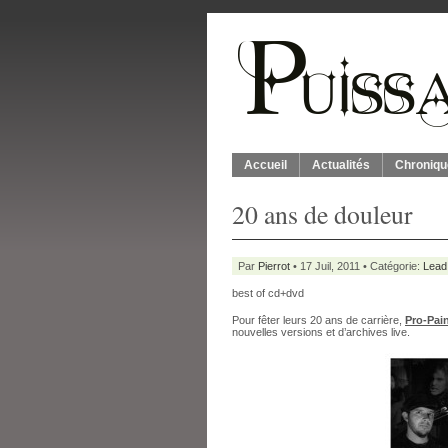
Accueil
Actualités
Chroniqu
20 ans de douleur
Par
Pierrot
• 17 Juil, 2011 • Catégorie:
Lead
best of cd+dvd
Pour fêter leurs 20 ans de carrière,
Pro-Pai
nouvelles versions et d’archives live.