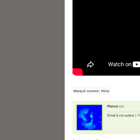
Marqué comme:
Métal
Pierrot
est
Email à cet auteur
| T