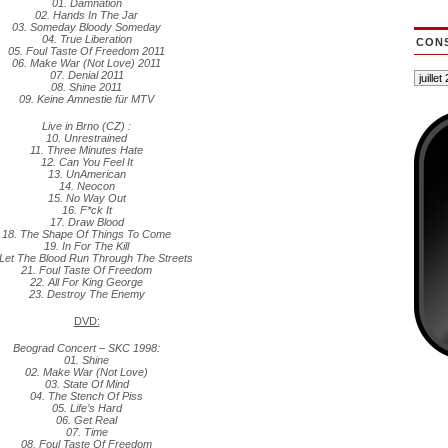
01. Damnation
02. Hands In The Jar
03. Someday Bloody Someday
04. True Liberation
CONS
05. Foul Taste Of Freedom 2011
06. Make War (Not Love) 2011
07. Denial 2011
08. Shine 2011
09. Keine Amnestie für MTV
Live in Brno (CZ) :
10. Unrestrained
11. Three Minutes Hate
12. Can You Feel It
13. UnAmerican
14. Neocon
15. No Way Out
16. F*ck It
17. Draw Blood
18. The Shape Of Things To Come
19. In For The Kill
 Let The Blood Run Through The Streets
21. Foul Taste Of Freedom
22. All For King George
23. Destroy The Enemy
DVD:
Beograd Concert – SKC 1998:
01. Shine
02. Make War (Not Love)
03. State Of Mind
04. The Stench Of Piss
05. Life’s Hard
06. Get Real
07. Time
08. Foul Taste Of Freedom