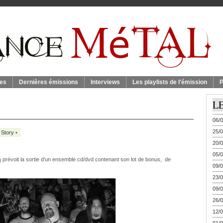
es
Dernières émissions
Interviews
Les playlists de l'émission
P
L
06/0
25/0
 Story
•
20/0
05/0
n
prévoit la sortie d’un ensemble cd/dvd contenant son lot de bonus, de
09/0
23/0
09/0
26/0
12/0