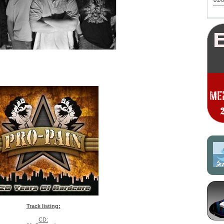
01/0
Track listing:
CD: