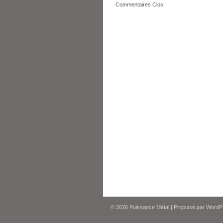
Commentaires Clos.
© 2026
Puissance Métal
|
Propulsé par
WordP