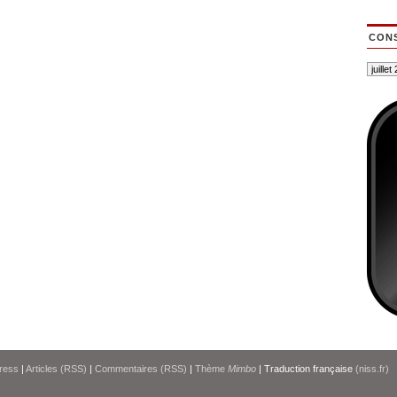
CONS
ress
|
Articles (RSS)
|
Commentaires (RSS)
|
Thème
Mimbo
| Traduction française
(niss.fr)