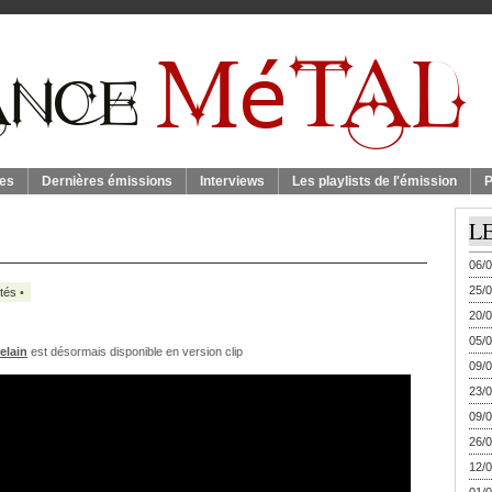
es
Dernières émissions
Interviews
Les playlists de l'émission
P
p
L
06/0
25/0
ités
•
20/0
05/0
elain
est désormais disponible en version clip
09/0
23/0
09/0
26/0
12/0