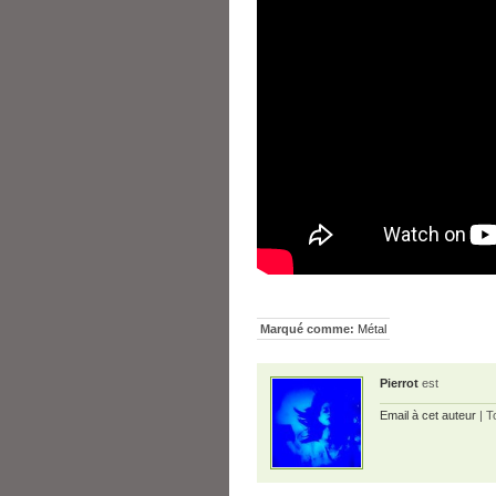
Marqué comme:
Métal
Pierrot
est
Email à cet auteur
| T