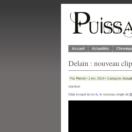
Accueil
Actualités
Chroniqu
Delain : nouveau cli
Par
Pierrot
• 1 Avr, 2014 • Catégorie:
Actual
stardust
Déjà évoqué
ici
ou
là
, le nouveau single de
D