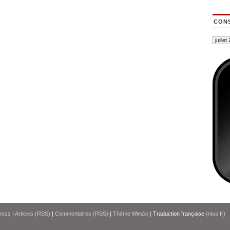
CONS
ress
|
Articles (RSS)
|
Commentaires (RSS)
|
Thème
Mimbo
| Traduction française
(niss.fr)