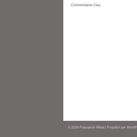
Commentaires Clos.
© 2026
Puissance Métal
|
Propulsé par
WordP