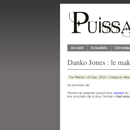
Accueil
Actualités
Chroniqu
Danko Jones : le mak
Par
Pierrot
• 24 Sep, 2010 • Catégorie:
Actu
du prochain clip
Histoire de patienter jusqu’à leur
concert
du 
leur prochain clip et pour l’extrait «
had eno