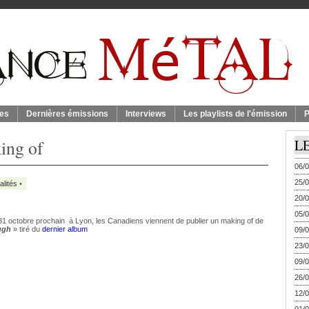
es
Dernières émissions
Interviews
Les playlists de l'émission
P
ing of
L
06/0
25/0
alités
•
20/0
05/0
31 octobre prochain à Lyon, les Canadiens viennent de publier un making of de
ugh
» tiré du
dernier album
09/0
23/0
09/0
26/0
12/0