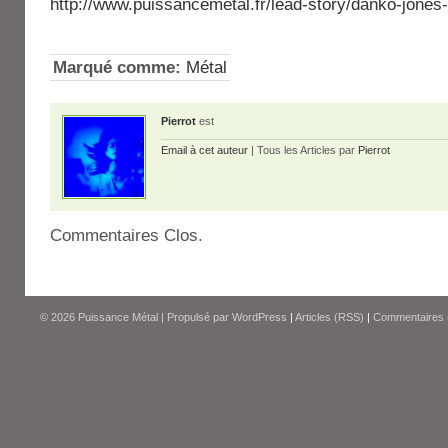
http://www.puissancemetal.fr/lead-story/danko-jones
Marqué comme:
Métal
Pierrot
est
Email à cet auteur
| Tous les Articles par
Pierrot
Commentaires Clos.
© 2026
Puissance Métal
|
Propulsé par
WordPress
|
Articles (RSS)
|
Commentaires