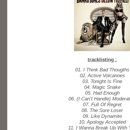
tracklisting :
01. I Think Bad Thougths
02. Active Volcanoes
03. Tonight Is Fine
04. Magic Snake
05. Had Enough
06. (I Can’t Handle) Moderat
07. Full Of Regret
08. The Sore Loser
09. Like Dynamite
10. Apology Accepted
11. I Wanna Break Up With 