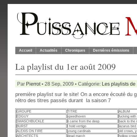
Accueil
Actualités
Chroniques
Dernières émissions
La playlist du 1er août 2009
Par
Pierrot
• 28 Sep, 2009 • Catégorie:
Les playlists de
première playlist sur le site! On a encore écouté du
rétro des titres passés durant la saison 7
GROUPE
TITRE
ALBUM
EDGUY
speedhoven
fucking with 
SWASCHBUCKLE
it came from the deep
back to the
BURST
I hold vertigo
lazarus bird
ALEXIS ON FIRE
young cardinals
old crows, y
ARCHITECTS
dead march
hollow crow