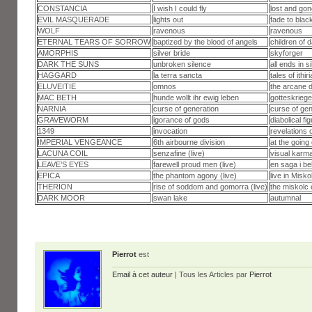
CONSTANCIA
I wish I could fly
lost and gon
EVIL MASQUERADE
lights out
fade to blac
WOLF
ravenous
ravenous
ETERNAL TEARS OF SORROW
baptized by the blood of angels
children of 
AMORPHIS
silver bride
skyforger
DARK THE SUNS
unbroken silence
all ends in s
HAGGARD
la terra sancta
tales of ithiri
ELUVEITIE
omnos
the arcane 
MAC BETH
hunde wollt ihr ewig leben
gotteskriege
NARNIA
curse of generation
curse of gen
GRAVEWORM
igorance of gods
diabolical fi
1349
invocation
revelations 
IMPERIAL VENGEANCE
6th airbourne division
at the going
LACUNA COIL
senzafine (live)
visual karm
LEAVE’S EYES
farewell proud men (live)
en saga i be
EPICA
the phantom agony (live)
live in Misko
THERION
rise of soddom and gomorra (live)
the miskolc
DARK MOOR
swan lake
autumnal
Pierrot
est
Email à cet auteur
| Tous les Articles par
Pierrot