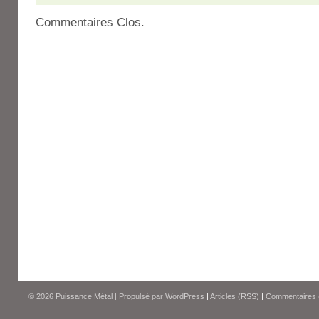
Commentaires Clos.
© 2026
Puissance Métal
|
Propulsé par
WordPress
|
Articles (RSS)
|
Commentaires