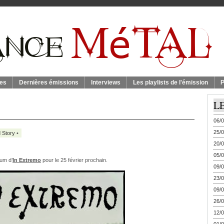
es
Dernières émissions
Interviews
Les playlists de l'émission
P
L
06/0
25/0
 Story
•
20/0
05/0
bum d’
In Extremo
pour le 25 février prochain.
09/0
23/0
09/0
26/0
12/0