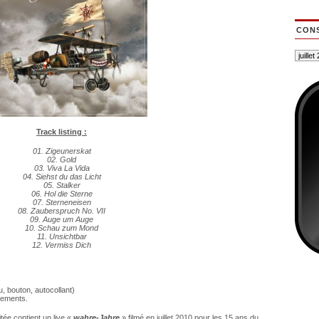
CONS
Track listing :
01. Zigeunerskat
02. Gold
03. Viva La Vida
04. Siehst du das Licht
05. Stalker
06. Hol die Sterne
07. Sterneneisen
08. Zauberspruch No. VII
09. Auge um Auge
10. Schau zum Mond
11. Unsichtbar
12. Vermiss Dich
, bouton, autocollant)
rgements.
tée contient un live «
wahre-Jahre
» filmé en juillet 2010 pour les 15 ans du