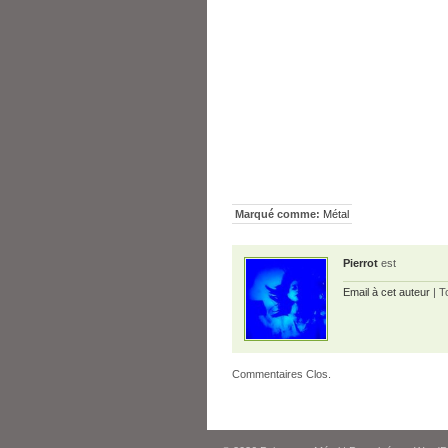
Marqué comme:
Métal
Pierrot
est
Email à cet auteur
| T
Commentaires Clos.