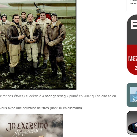
01/0
le fer des étoiles) succède à «
saengerkrieg
» publié en 2007 qui se classa en
 vous avec une douzaine de titres (dont 10 en allemand).