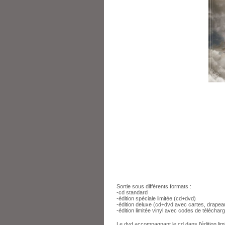
Sortie sous différents formats :
-cd standard
-édition spéciale limitée (cd+dvd)
-édition deluxe (cd+dvd avec cartes, drapeau
-édition limitée vinyl avec codes de télécha
Le dvd accompagnant le cd dans l’édition limi