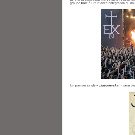
groupe filmé à Erfurt avec l’intégration du n
Un premier single «
zigeunerskat
» sera bie