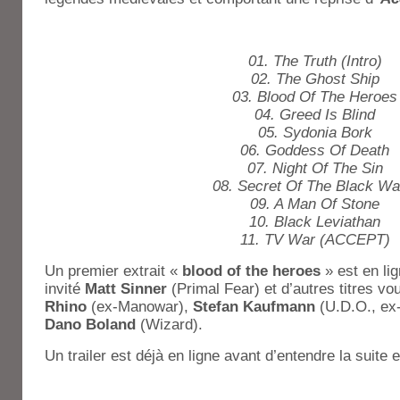
01. The Truth (Intro)
02. The Ghost Ship
03. Blood Of The Heroes
04. Greed Is Blind
05. Sydonia Bork
06. Goddess Of Death
07. Night Of The Sin
08. Secret Of The Black Wa
09. A Man Of Stone
10. Black Leviathan
11. TV War (ACCEPT)
Un premier extrait «
blood of the heroes
» est en li
invité
Matt Sinner
(Primal Fear) et d’autres titres vo
Rhino
(ex-Manowar),
Stefan Kaufmann
(U.D.O., ex
Dano Boland
(Wizard).
Un trailer est déjà en ligne avant d’entendre la suite 