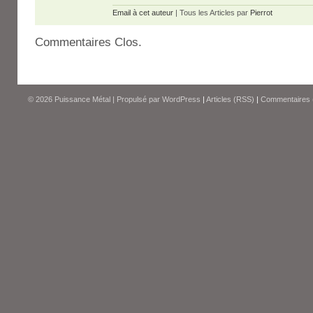
Email à cet auteur
| Tous les Articles par
Pierrot
Commentaires Clos.
© 2026
Puissance Métal
|
Propulsé par
WordPress
|
Articles (RSS)
|
Commentaires