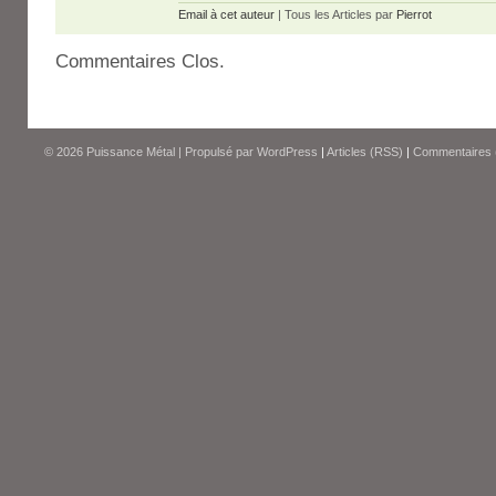
Email à cet auteur
| Tous les Articles par
Pierrot
Commentaires Clos.
© 2026
Puissance Métal
|
Propulsé par
WordPress
|
Articles (RSS)
|
Commentaires