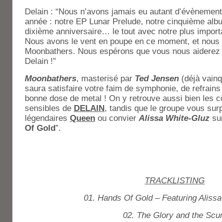
Delain : “Nous n’avons jamais eu autant d’évènemen
année : notre EP Lunar Prelude, notre cinquième al
dixième anniversaire… le tout avec notre plus importa
Nous avons le vent en poupe en ce moment, et nous 
Moonbathers. Nous espérons que vous nous aiderez à
Delain !”
Moonbathers
, masterisé par
Ted Jensen
(déjà vain
saura satisfaire votre faim de symphonie, de refrain
bonne dose de metal ! On y retrouve aussi bien les 
sensibles de
DELAIN
, tandis que le groupe vous sur
légendaires
Queen
ou convier
Alissa White-Gluz
sur
Of Gold
”.
TRACKLISTING
01. Hands Of Gold – Featuring Aliss
02. The Glory and the Sc