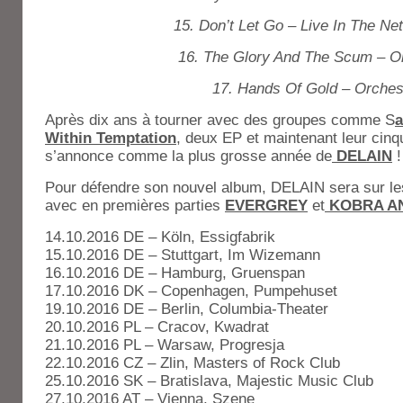
15. Don’t Let Go – Live In The Ne
16. The Glory And The Scum – O
17. Hands Of Gold – Orches
Après dix ans à tourner avec des groupes comme S
a
Within Temptation
, deux EP et maintenant leur cin
s’annonce comme la plus grosse année de
DELAIN
!
Pour défendre son nouvel album, DELAIN sera sur l
avec en premières parties
EVERGREY
et
K
O
BRA A
14.10.2016 DE – Köln, Essigfabrik
15.10.2016 DE – Stuttgart, Im Wizemann
16.10.2016 DE – Hamburg, Gruenspan
17.10.2016 DK – Copenhagen, Pumpehuset
19.10.2016 DE – Berlin, Columbia-Theater
20.10.2016 PL – Cracov, Kwadrat
21.10.2016 PL – Warsaw, Progresja
22.10.2016 CZ – Zlin, Masters of Rock Club
25.10.2016 SK – Bratislava, Majestic Music Club
27.10.2016 AT – Vienna, Szene