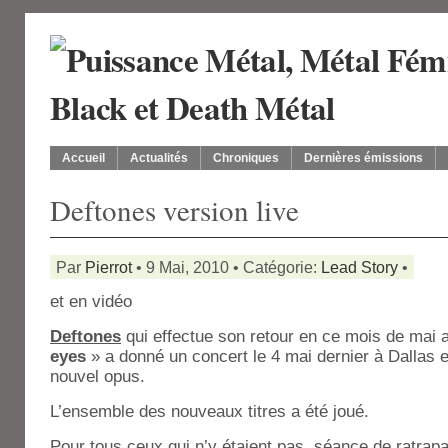
Accueil
Actualités
Chroniques
Dernières émissions
Deftones version live
Par
Pierrot
• 9 Mai, 2010 • Catégorie:
Lead Story
•
et en vidéo
Deftones
qui effectue son retour en ce mois de mai 
eyes
» a donné un concert le 4 mai dernier à Dallas
nouvel opus.
L’ensemble des nouveaux titres a été joué.
Pour tous ceux qui n’y étaient pas, séance de ratrap