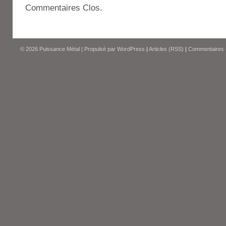
Commentaires Clos.
© 2026
Puissance Métal
|
Propulsé par
WordPress
|
Articles (RSS)
|
Commentaires