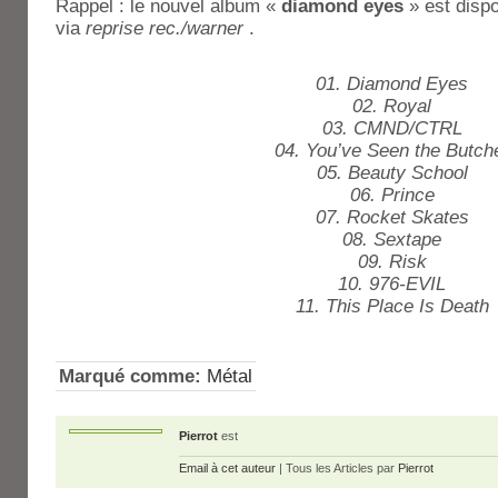
Rappel : le nouvel album «
diamond eyes
» est dispo
via
reprise rec./warner
.
01. Diamond Eyes
02. Royal
03. CMND/CTRL
04. You’ve Seen the Butch
05. Beauty School
06. Prince
07. Rocket Skates
08. Sextape
09. Risk
10. 976-EVIL
11. This Place Is Death
Marqué comme:
Métal
Pierrot
est
Email à cet auteur
| Tous les Articles par
Pierrot