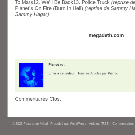
To Mars12. We’ll Be Back13. Police Truck
(reprise 
Planet’s On Fire (Burn In Hell)
(reprise de Sammy Ha
Sammy Hagar)
megadeth.com
Pierrot
est
Email à cet auteur
| Tous les Articles par
Pierrot
Commentaires Clos.
© 2026
Puissance Métal
|
Propulsé par
WordPress
|
Articles (RSS)
|
Commentaires