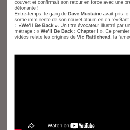
couvert et confirmait son retour en force avec une pr
détonante !
Entre-temps, le gang de
Dave Mustaine
avait pris le
sortie imminente de son nouvel album en en révélant 
:
«We’ll Be Back ».
Un titre évocateur illustré par u
métrage :
« We’ll Be Back : Chapter I »
. Ce premier 
vidéos relate les origines de
Vic Rattlehead
, la fam