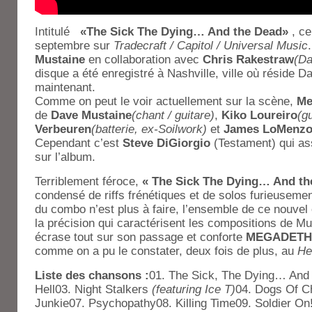
Intitulé
«
The Sick The Dying… And the Dead
»
, ce
septembre sur
Tradecraft / Capitol / Universal Music
Mustaine
en collaboration avec
Chris Rakestraw
(
Da
disque a été enregistré à Nashville, ville où réside 
maintenant.
Comme on peut le voir actuellement sur la scène,
Me
de
Dave Mustaine
(chant / guitare)
,
Kiko Loureiro
(g
Verbeuren
(batterie, ex-Soilwork)
et
James LoMenz
Cependant c’est
Steve DiGiorgio
(Testament) qui as
sur l’album.
Terriblement féroce,
« The Sick The Dying… And th
condensé de riffs frénétiques et de solos furieuseme
du combo n’est plus à faire, l’ensemble de ce nouvel o
la précision qui caractérisent les compositions de 
écrase tout sur son passage et conforte
MEGADETH
comme on a pu le constater, deux fois de plus, au
He
Liste des chansons :
01. The Sick, The Dying… And 
Hell03. Night Stalkers
(featuring Ice T)
04. Dogs Of Ch
Junkie07. Psychopathy08. Killing Time09. Soldier On