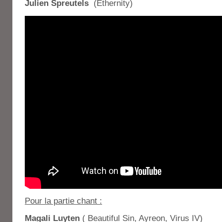
Julien Spreutels
(Ethernity)
Pour la partie chant :
Magali Luyten
( Beautiful Sin, Ayreon, Virus IV)