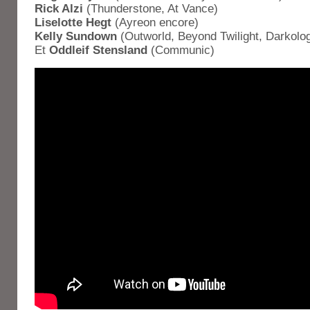
Rick Alzi
(Thunderstone, At Vance)
Liselotte Hegt
(Ayreon encore)
Kelly Sundown
(Outworld, Beyond Twilight, Darkolo
Et
Oddleif Stensland
(Communic)