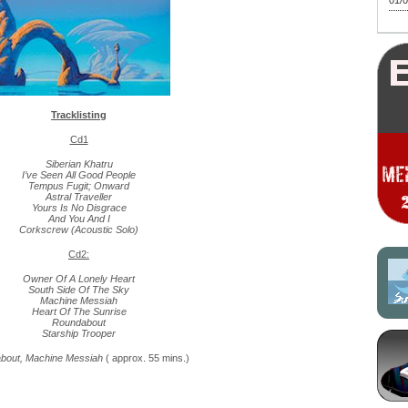
01/0
Tracklisting
Cd1
Siberian Khatru
I’ve Seen All Good People
Tempus Fugit; Onward
Astral Traveller
Yours Is No Disgrace
And You And I
Corkscrew (Acoustic Solo)
Cd2:
Owner Of A Lonely Heart
South Side Of The Sky
Machine Messiah
Heart Of The Sunrise
Roundabout
Starship Trooper
bout, Machine Messiah
( approx. 55 mins.)