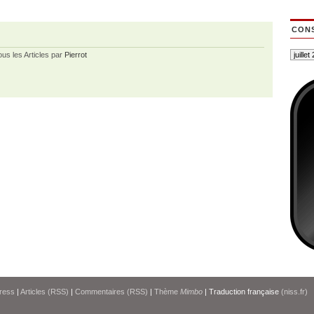
CONS
ous les Articles par
Pierrot
ress
|
Articles (RSS)
|
Commentaires (RSS)
|
Thème
Mimbo
| Traduction française
(niss.fr)