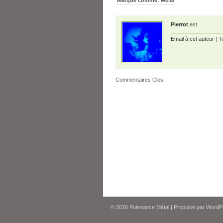
Marqué comme:
Métal
Pierrot
est
Email à cet auteur
| T
Commentaires Clos.
© 2026
Puissance Métal
|
Propulsé par
WordP