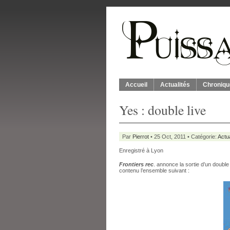
Accueil
Actualités
Chroniqu
Yes : double live
Par
Pierrot
• 25 Oct, 2011 • Catégorie:
Actua
Enregistré à Lyon
Frontiers rec
. annonce la sortie d’un double
contenu l’ensemble suivant :