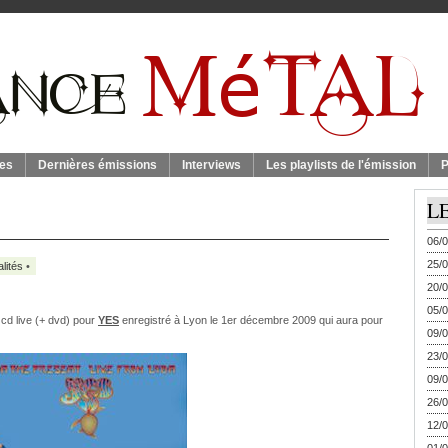
es
Dernières émissions
Interviews
Les playlists de l'émission
P
L
06/0
25/0
lités
•
20/0
05/0
 cd live (+ dvd) pour
YES
enregistré à Lyon le 1er décembre 2009 qui aura pour
09/0
23/0
09/0
26/0
12/0