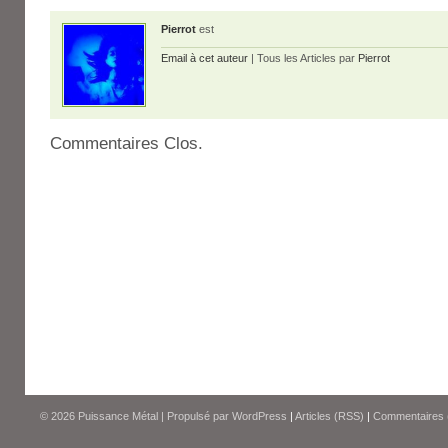
Pierrot
est
Email à cet auteur
| Tous les Articles par
Pierrot
Commentaires Clos.
© 2026
Puissance Métal
|
Propulsé par
WordPress
|
Articles (RSS)
|
Commentaires