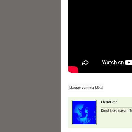
Marqué comme:
Métal
Pierrot
est
Email à cet auteur
| T