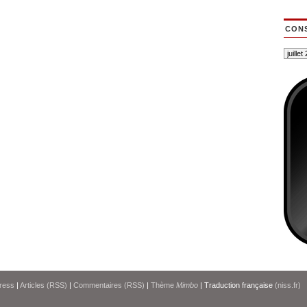
CONS
ress
|
Articles (RSS)
|
Commentaires (RSS)
|
Thème
Mimbo
| Traduction française
(niss.fr)