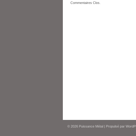
Commentaires Clos.
© 2026
Puissance Métal
|
Propulsé par
WordP