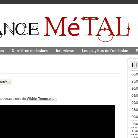
es
Dernières émissions
Interviews
Les playlists de l'émission
P
L
06/0
25/0
alités
•
20/0
05/0
 nouveau single de
Within Temptation
:
09/0
23/0
09/0
26/0
12/0