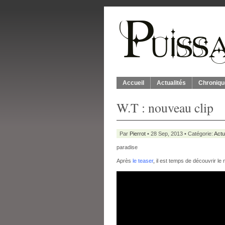
Accueil
Actualités
Chroniqu
W.T : nouveau clip
Par
Pierrot
• 28 Sep, 2013 • Catégorie:
Actu
paradise
Après
le teaser
,
il est temps de découvrir le