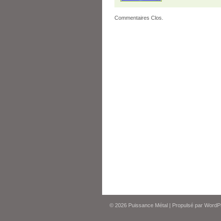
Commentaires Clos.
© 2026
Puissance Métal
|
Propulsé par
WordP