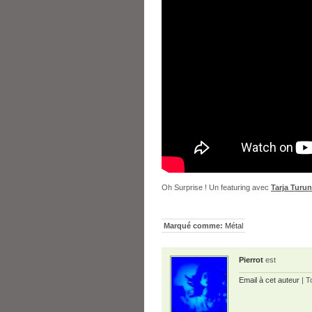
Oh Surprise ! Un featuring avec
Tarja Turu
Marqué comme:
Métal
Pierrot
est
Email à cet auteur
| T