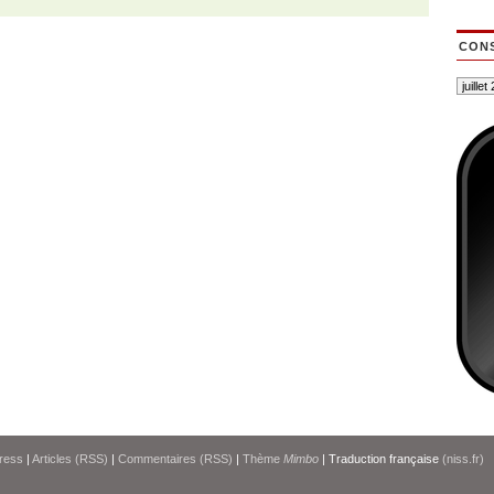
CONS
ress
|
Articles (RSS)
|
Commentaires (RSS)
|
Thème
Mimbo
| Traduction française
(niss.fr)