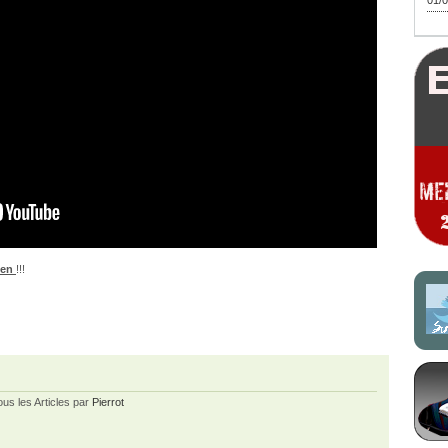
01/0
nen
!!!
ous les Articles par
Pierrot