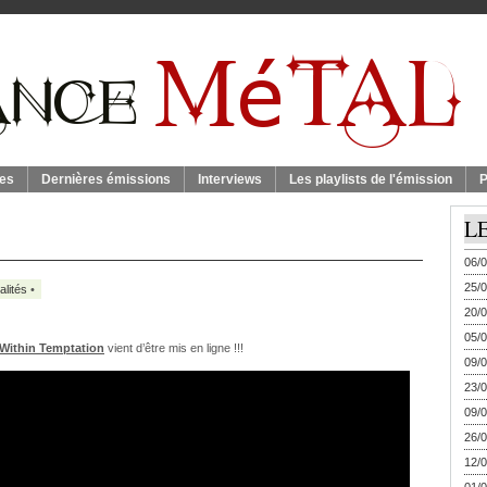
es
Dernières émissions
Interviews
Les playlists de l'émission
P
L
06/0
25/0
alités
•
20/0
05/0
Within Temptation
vient d’être mis en ligne !!!
09/0
23/0
09/0
26/0
12/0