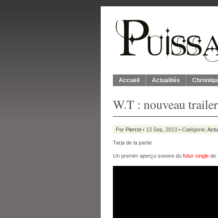
Accueil
Actualités
Chroniqu
W.T : nouveau trailer
Par
Pierrot
• 13 Sep, 2013 • Catégorie:
Actu
Tarja de la partie
Un premirr aperçu sonore du
futur single
de