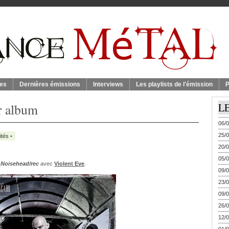
es
Dernières émissions
Interviews
Les playlists de l'émission
P
r album
L
06/0
25/0
ités
•
20/0
05/0
e
Noisehead/rec
avec
Violent Eve
.
09/0
23/0
09/0
26/0
12/0