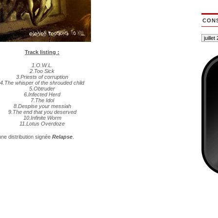
CONS
Track listing :
1.O.W.L.
2.Too Sick
3.Priests of corruption
4.The whisper of the shrouded child
5.Obtruder
6.Infected Herd
7.The Idol
8.Despise your messiah
9.The end that you deserved
10.Infinite Worm
11.Lotus Overdoze
une distribution signée
Relapse
.