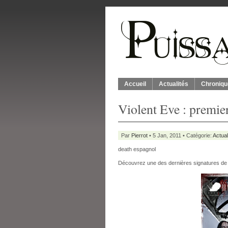
Accueil
Actualités
Chroniqu
Violent Eve : premie
Par
Pierrot
• 5 Jan, 2011 • Catégorie:
Actual
death espagnol
Découvrez une des dernières signatures d