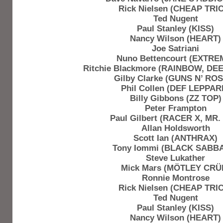
Rick Nielsen (CHEAP TRI
Ted Nugent
Paul Stanley (KISS)
Nancy Wilson (HEART)
Joe Satriani
Nuno Bettencourt (EXTRE
Ritchie Blackmore (RAINBOW, DE
Gilby Clarke (GUNS N’ RO
Phil Collen (DEF LEPPAR
Billy Gibbons (ZZ TOP)
Peter Frampton
Paul Gilbert (RACER X, MR.
Allan Holdsworth
Scott Ian (ANTHRAX)
Tony Iommi (BLACK SABB
Steve Lukather
Mick Mars (MÖTLEY CRÜ
Ronnie Montrose
Rick Nielsen (CHEAP TRI
Ted Nugent
Paul Stanley (KISS)
Nancy Wilson (HEART)