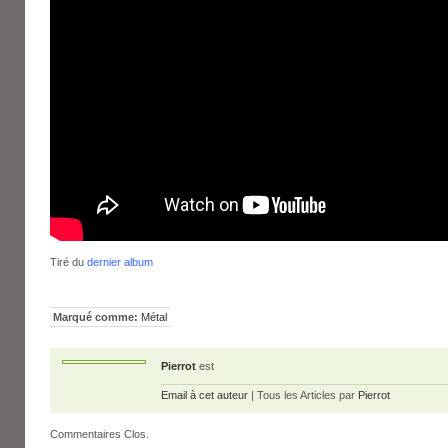
Tiré du
dernier album
Marqué comme:
Métal
Pierrot
est
Email à cet auteur
| Tous les Articles par
Pierrot
Commentaires Clos.