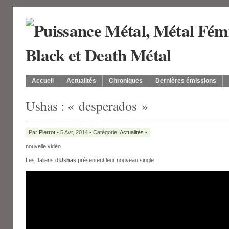
Accueil
Actualités
Chroniques
Dernières émissions
Ushas : « desperados »
Par
Pierrot
• 5 Avr, 2014 • Catégorie:
Actualités
•
nouvelle vidéo
Les Italiens d’
Ushas
présentent leur nouveau single