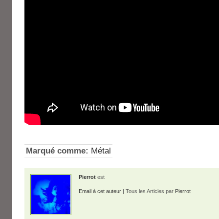
Marqué comme:
Métal
Pierrot
est
Email à cet auteur
| Tous les Articles par
Pierrot