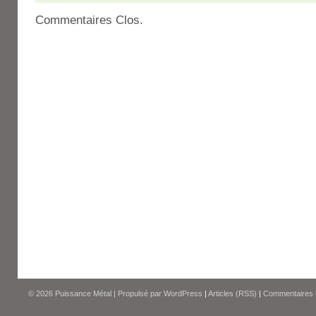
Commentaires Clos.
© 2026
Puissance Métal
|
Propulsé par
WordPress
|
Articles (RSS)
|
Commentaires