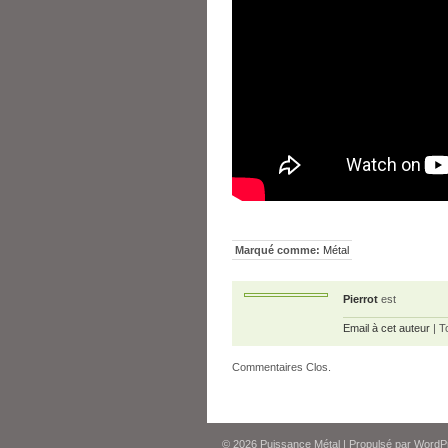
Marqué comme:
Métal
Pierrot
est
Email à cet auteur
| T
Commentaires Clos.
© 2026
Puissance Métal
|
Propulsé par
WordP