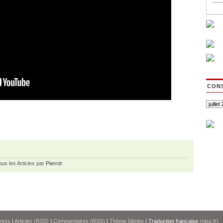
CONS
ous les Articles par
Pierrot
ress
|
Articles (RSS)
|
Commentaires (RSS)
|
Thème
Mimbo
| Traduction française
(niss.fr)