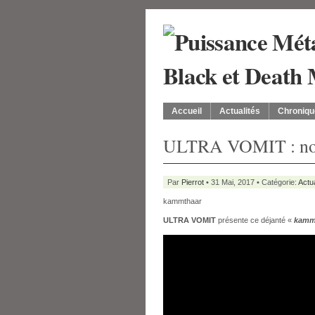
Accueil
Actualités
Chroniqu
ULTRA VOMIT : nou
Par
Pierrot
• 31 Mai, 2017 • Catégorie:
Actua
kammthaar
ULTRA VOMIT
présente ce déjanté «
kamm