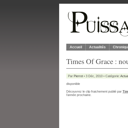
Accueil
Actualités
Chroniqu
Times Of Grace : nou
Par
Pierrot
• 3 Déc, 2010 • Catégorie:
Actua
disponible
Découvrez le clip fraichement publié par
Tim
l’année prochaine.