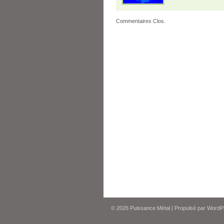
Commentaires Clos.
© 2026
Puissance Métal
|
Propulsé par
WordP