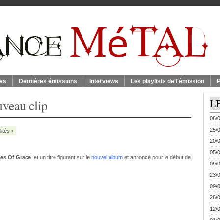
es
Dernières émissions
Interviews
Les playlists de l'émission
P
veau clip
L
06/0
25/0
lités
•
20/0
05/0
es Of Grace
et un titre figurant sur le
nouvel album
et annoncé pour le début de
09/0
23/0
09/0
26/0
12/0