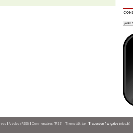
CONS
ress
|
Articles (RSS)
|
Commentaires (RSS)
|
Thème
Mimbo
| Traduction française
(niss.fr)