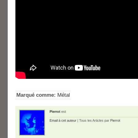
Marqué comme:
Métal
Pierrot
est
Email à cet auteur
| Tous les Articles par
Pierrot