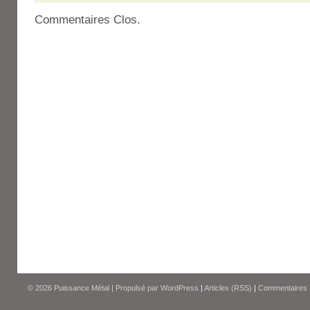
Commentaires Clos.
© 2026
Puissance Métal
|
Propulsé par
WordPress
|
Articles (RSS)
|
Commentaires