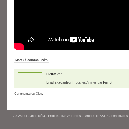
Marqué comme:
Métal
Pierrot
est
Email à cet auteur
| Tous les Articles par
Pierrot
Commentaires Clos.
© 2026
Puissance Métal
|
Propulsé par
WordPress
|
Articles (RSS)
|
Commentaires