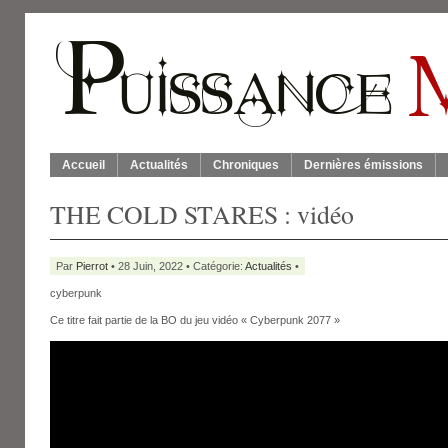
Accueil
Actualités
Chroniques
Dernières émissions
THE COLD STARES : vidéo
Par
Pierrot
• 28 Juin, 2022 • Catégorie:
Actualités
•
cyberpunk
Ce titre fait partie de la BO du jeu vidéo « Cyberpunk 2077 »