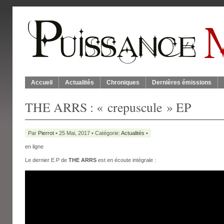
Accueil
Actualités
Chroniques
Dernières émissions
THE ARRS : « crepuscule » EP
Par
Pierrot
• 25 Mai, 2017 • Catégorie:
Actualités
•
en ligne
Le dernier E.P de
THE ARRS
est en écoute intégrale :