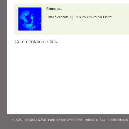
Pierrot
est
Email à cet auteur
| Tous les Articles par
Pierrot
Commentaires Clos.
© 2026
Puissance Métal
|
Propulsé par
WordPress
|
Articles (RSS)
|
Commentaires