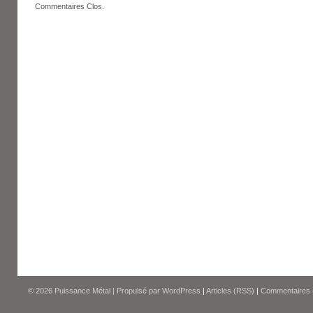
Commentaires Clos.
© 2026
Puissance Métal
|
Propulsé par
WordPress
|
Articles (RSS)
|
Commentaires