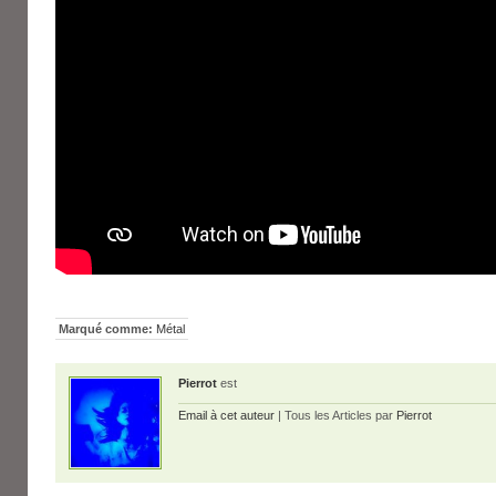
Marqué comme:
Métal
Pierrot
est
Email à cet auteur
| Tous les Articles par
Pierrot