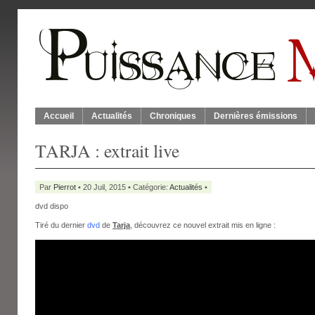
Accueil
Actualités
Chroniques
Dernières émissions
TARJA : extrait live
Par
Pierrot
• 20 Juil, 2015 • Catégorie:
Actualités
•
dvd dispo
Tiré du dernier
dvd
de
Tarja
, découvrez ce nouvel extrait mis en ligne :