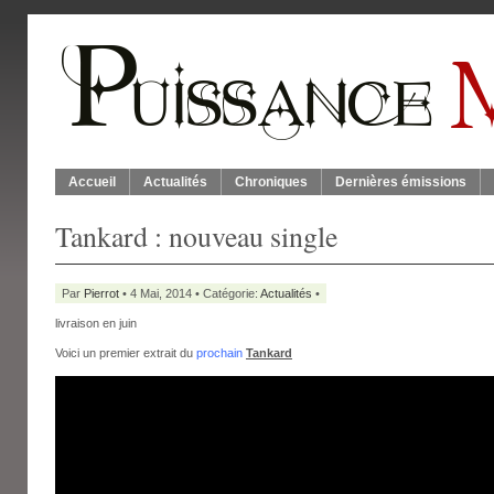
Accueil
Actualités
Chroniques
Dernières émissions
Tankard : nouveau single
Par
Pierrot
• 4 Mai, 2014 • Catégorie:
Actualités
•
livraison en juin
Voici un premier extrait du
prochain
Tankard