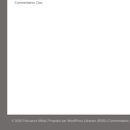
Commentaires Clos.
© 2026
Puissance Métal
|
Propulsé par
WordPress
|
Articles (RSS)
|
Commentaires