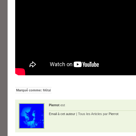
Marqué comme:
Métal
Pierrot
est
Email à cet auteur
| Tous les Articles par
Pierrot