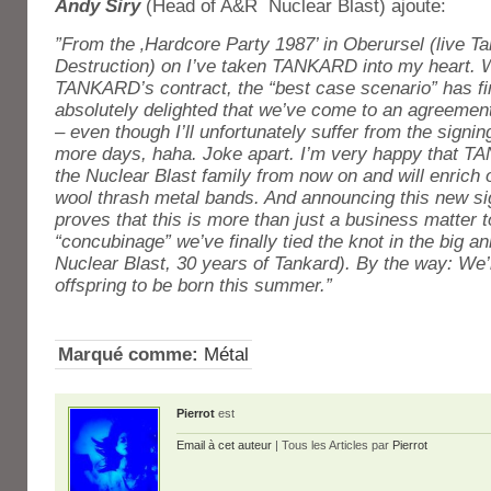
Andy Siry
(Head of A&R Nuclear Blast) ajoute:
”From the ‚Hardcore Party 1987’ in Oberursel (live T
Destruction) on I’ve taken TANKARD into my heart. Wi
TANKARD’s contract, the “best case scenario” has fi
absolutely delighted that we’ve come to an agreemen
– even though I’ll unfortunately suffer from the signi
more days, haha. Joke apart. I’m very happy that T
the Nuclear Blast family from now on and will enrich o
wool thrash metal bands. And announcing this new si
proves that this is more than just a business matter t
“concubinage” we’ve finally tied the knot in the big a
Nuclear Blast, 30 years of Tankard). By the way: We’r
offspring to be born this summer.”
Marqué comme:
Métal
Pierrot
est
Email à cet auteur
| Tous les Articles par
Pierrot