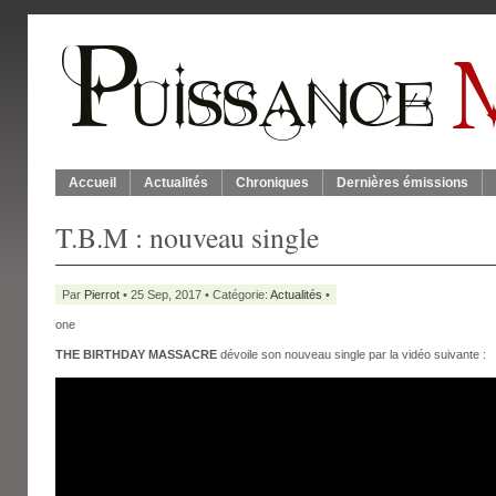
Accueil
Actualités
Chroniques
Dernières émissions
T.B.M : nouveau single
Par
Pierrot
• 25 Sep, 2017 • Catégorie:
Actualités
•
one
THE BIRTHDAY MASSACRE
dévoile son nouveau single par la vidéo suivante :