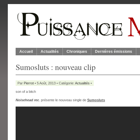
Accueil
Actualités
Chroniques
Dernières émissions
Sumosluts : nouveau clip
Par
Pierrot
• 5 Août, 2013 • Catégorie:
Actualités
•
son of a bitch
Noisehead rec
. présente le nouveau single de
Sumosluts