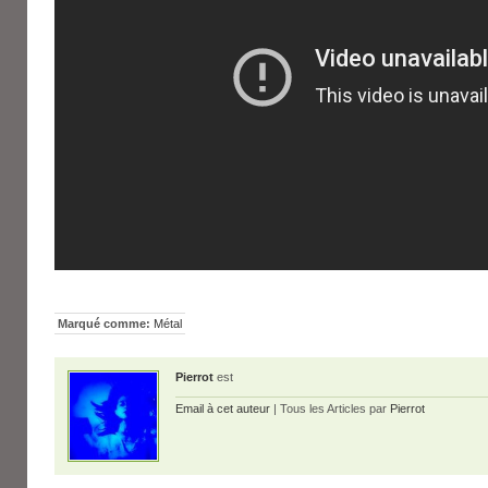
Marqué comme:
Métal
Pierrot
est
Email à cet auteur
| Tous les Articles par
Pierrot