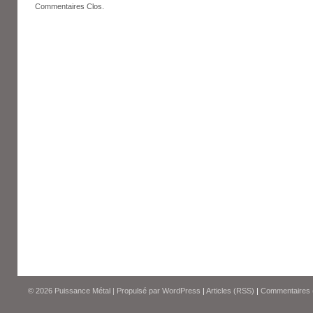
Commentaires Clos.
© 2026
Puissance Métal
|
Propulsé par
WordPress
|
Articles (RSS)
|
Commentaires