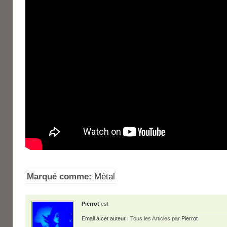
Marqué comme:
Métal
Pierrot
est
Email à cet auteur
| Tous les Articles par
Pierrot