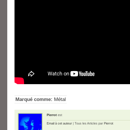
Marqué comme:
Métal
Pierrot
est
Email à cet auteur
| Tous les Articles par
Pierrot