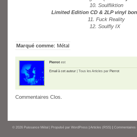
10. Soulfliktion
Limited Edition CD & 2LP vinyl bo
11. Fuck Reality
12. Soulfly IX
Marqué comme:
Métal
Pierrot
est
Email à cet auteur
| Tous les Articles par
Pierrot
Commentaires Clos.
© 2026
Puissance Métal
|
Propulsé par
WordPress
|
Articles (RSS)
|
Commentaires