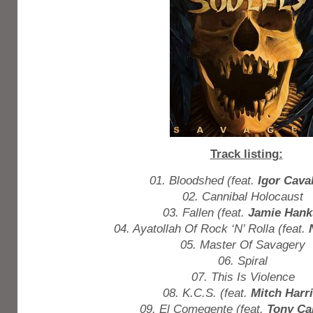
Track listing:
01. Bloodshed (feat.
Igor Cava
02. Cannibal Holocaust
03. Fallen (feat.
Jamie Hank
04. Ayatollah Of Rock ‘N’ Rolla (feat.
05. Master Of Savagery
06. Spiral
07. This Is Violence
08. K.C.S. (feat.
Mitch Harr
09. El Comegente (feat.
Tony C