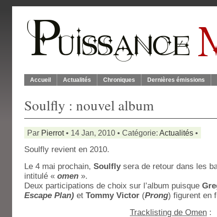
Accueil
Actualités
Chroniques
Dernières émissions
Soulfly : nouvel album
Par
Pierrot
• 14 Jan, 2010 • Catégorie:
Actualités
•
Soulfly revient en 2010.
Le 4 mai prochain,
Soulfly
sera de retour dans les b
intitulé «
omen
».
Deux participations de choix sur l’album puisque
Gre
Escape Plan)
et
Tommy Victor
(
Prong
) figurent en
Tracklisting de Omen
: