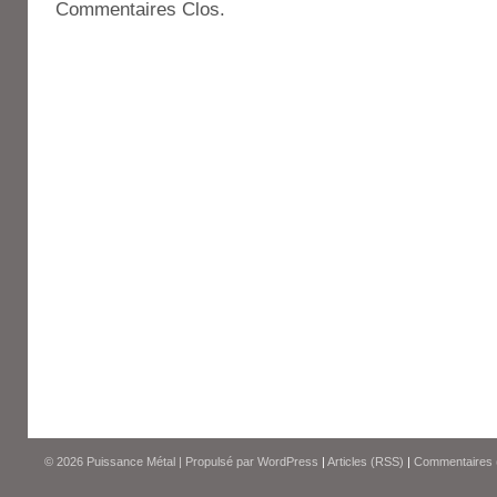
Commentaires Clos.
© 2026
Puissance Métal
|
Propulsé par
WordPress
|
Articles (RSS)
|
Commentaires