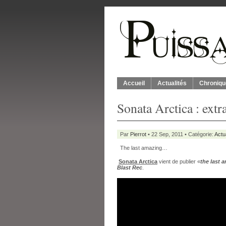
Accueil
Actualités
Chroniqu
Sonata Arctica : extr
Par
Pierrot
• 22 Sep, 2011 • Catégorie:
Actu
The last amazing…
Sonata Arctica
vient de publier «
the last 
Blast Rec
.