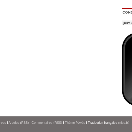
CONS
ress
|
Articles (RSS)
|
Commentaires (RSS)
|
Thème
Mimbo
| Traduction française
(niss.fr)