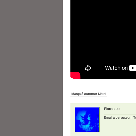
Marqué comme:
Métal
Pierrot
est
Email à cet auteur
| T