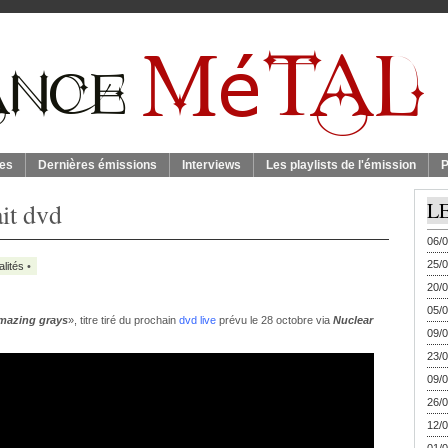
es
Dernières émissions
Interviews
Les playlists de l'émission
P
ait dvd
L
06/0
25/0
alités
•
20/0
05/0
amazing grays
», titre tiré du prochain
dvd live
prévu le 28 octobre via
Nuclear
09/0
23/0
09/0
26/0
12/0