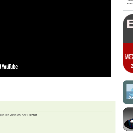
01/0
ous les Articles par
Pierrot