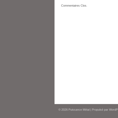
Commentaires Clos.
© 2026
Puissance Métal
|
Propulsé par
WordP