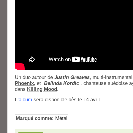
Un duo autour de
Justin Greaves
, multi-instrumenta
Phoenix
, et
Belinda Kordic
, chanteuse suédoise a
dans
Killing Mood
.
L
‘album
sera disponible dès le 14 avril
Marqué comme:
Métal