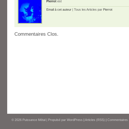
Pierrot
est
Email à cet auteur
| Tous les Articles par
Pierrot
Commentaires Clos.
© 2026
Puissance Métal
|
Propulsé par
WordPress
|
Articles (RSS)
|
Commentaires