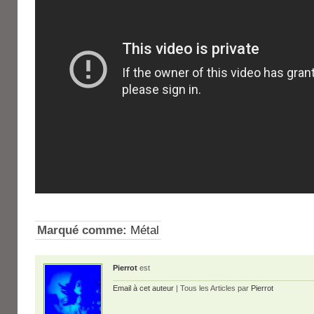
Marqué comme:
Métal
Pierrot
est
Email à cet auteur
| Tous les Articles par
Pierrot