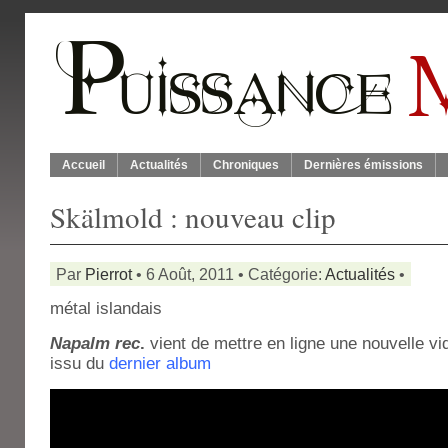
Accueil
Actualités
Chroniques
Dernières émissions
Skälmold : nouveau clip
Par
Pierrot
• 6 Août, 2011 • Catégorie:
Actualités
•
métal islandais
Napalm rec
.
vient de mettre en ligne une nouvelle vid
issu du
dernier album