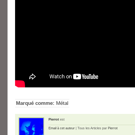
Marqué comme:
Métal
Pierrot
est
Email à cet auteur
| Tous les Articles par
Pierrot