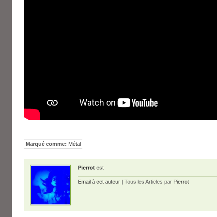
Marqué comme:
Métal
Pierrot
est
Email à cet auteur
| Tous les Articles par
Pierrot