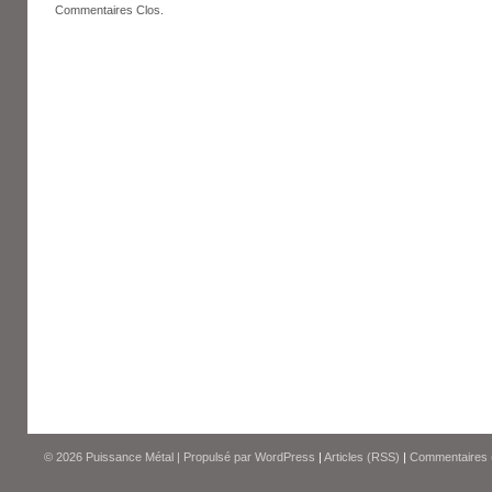
Commentaires Clos.
© 2026
Puissance Métal
|
Propulsé par
WordPress
|
Articles (RSS)
|
Commentaires