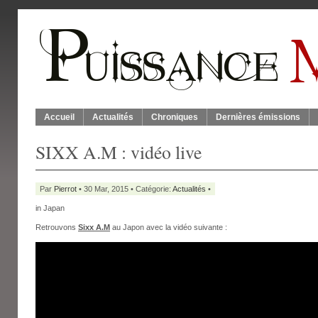
Accueil
Actualités
Chroniques
Dernières émissions
SIXX A.M : vidéo live
Par
Pierrot
• 30 Mar, 2015 • Catégorie:
Actualités
•
in Japan
Retrouvons
Sixx A.M
au Japon avec la vidéo suivante :